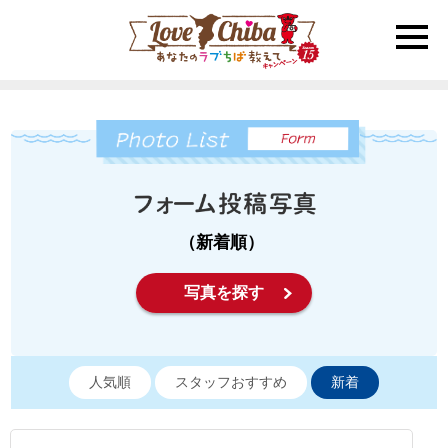
toggle
naviga
（新着順）
写真を探す
人気順
スタッフおすすめ
新着