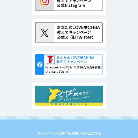
キャンペーンに関するお問い合せはこちら