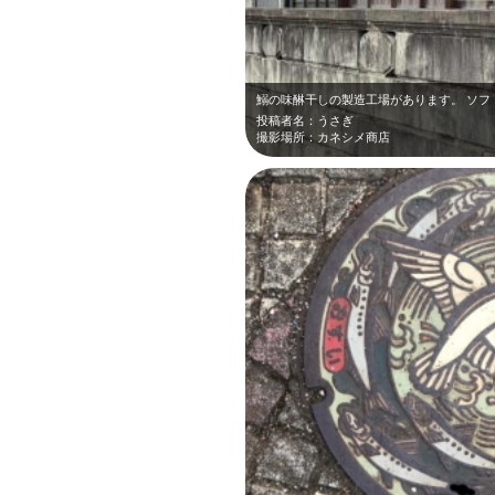
鰯の味醂干しの製造工場があります。 ソフ
投稿者名：うさぎ
撮影場所：カネシメ商店