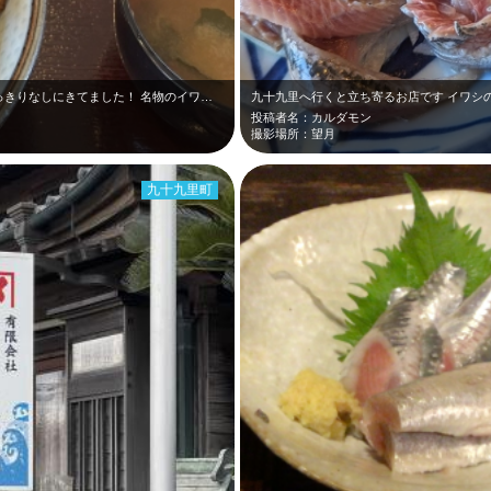
平日で並ばず入れましたが、お客さんはひっきりなしにきてました！ 名物のイワシ…
九十九里へ行くと立ち寄るお店です イワシ
投稿者名：カルダモン
撮影場所：望月
九十九里町