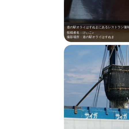
投稿者名：けぃこ♪
撮影場所：道の駅オライはすぬま