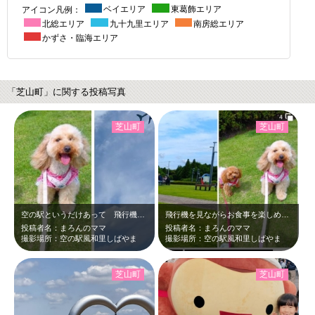
アイコン凡例：
ベイエリア
東葛飾エリア
北総エリア
九十九里エリア
南房総エリア
かずさ・臨海エリア
「芝山町」に関する投稿写真
芝山町
芝山町
空の駅というだけあって 飛行機の音を体感しながら真上を飛ぶ飛行機をテラス席で眺…
飛行機を見ながらお食事を楽しめるスポット！ビュッフェのレストランや新鮮な農産物…
投稿者名：まろんのママ
投稿者名：まろんのママ
撮影場所：空の駅風和里しばやま
撮影場所：空の駅風和里しばやま
芝山町
芝山町