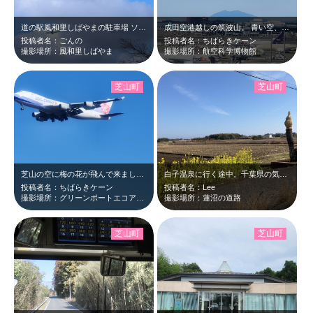
道の駅風和里しばやまの駐車場 ソフトクリームよ様な雲と飛行機🛩️
成田空港越しの筑波山。 青い空、雲なし、北風強くやや寒し。
投稿者名：ごんの
投稿者名：ちばらきケーン
撮影場所：風和里しばやま
撮影場所：航空科学博物館
芝山町
芝山町
芝山の空に梅の花が飛んで来ました。
白子温泉に行く途中。千葉県の気候が暖かい事と千葉県の方が温かい事を黄色の菜の花…
投稿者名：ちばらきケーン
投稿者名：Lee
撮影場所：グリーンポートエコアグリパーク
撮影場所：蓮沼の道路
芝山町
芝山町