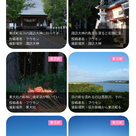
東庄町笹川の諏訪大神に行ってきました。秋の夕暮れ静かな佇まいでした。
諏訪大神の鳥居を潜ると右側に直ぐ天保水滸伝遺品館が現れる。秋の夕日に照らされて…
投稿者名：フウモン
投稿者名：フウモン
撮影場所：諏訪大神
撮影場所：諏訪大神
東庄町
東庄町
東大社の杉林に彼岸花が咲いていました。辺りは刈払機で除草した後でした。作業をし…
目の前を流れるのは黒部川。その先に笹川の街が広がります。奥には羽計台地の上にＰ…
投稿者名：フウモン
投稿者名：フウモン
撮影場所：東大社
撮影場所：笹川新橋から東庄町を撮影
東庄町
東庄町