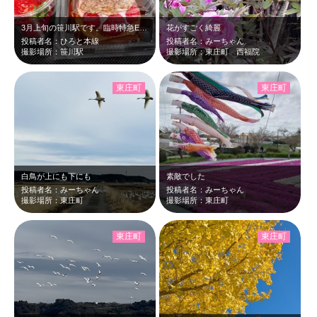
3月上旬の笹川駅です。臨時特急E257ちばのいちご紀行号に乗車し、笹川駅でアイ…
花がすごく綺麗
投稿者名：ひろと本線
投稿者名：みーちゃん
撮影場所：笹川駅
撮影場所：東庄町 西福院
東庄町
東庄町
白鳥が上にも下にも
素敵でした
投稿者名：みーちゃん
投稿者名：みーちゃん
撮影場所：東庄町
撮影場所：東庄町
東庄町
東庄町