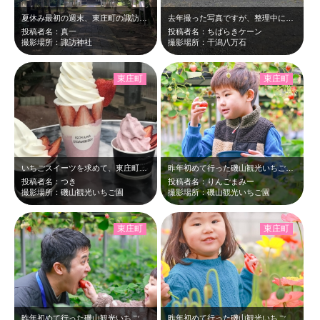
夏休み最初の週末、東庄町の諏訪神社に立ち寄った。天保水滸伝に相撲と、面白い逸話…
去年撮った写真ですが、整理中に発見投稿。
投稿者名：真一
投稿者名：ちばらきケーン
撮影場所：諏訪神社
撮影場所：干潟八万石
東庄町
東庄町
いちごスイーツを求めて、東庄町の磯山観光いちご園に行ってきました。 20セン…
昨年初めて行った磯山観光いちご園。昨日1年ぶりに行きました。昨年も今年もあいに…
投稿者名：つき
投稿者名：りんごまみー
撮影場所：磯山観光いちご園
撮影場所：磯山観光いちご園
東庄町
東庄町
昨年初めて行った磯山観光いちご園。昨日1年ぶりに行きました。昨年も今年もあいに…
昨年初めて行った磯山観光いちご園。昨日1年ぶりに行きました。いちご狩りも楽しい…