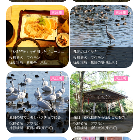
東庄町
東庄町
『林SPF豚』を使用した『ロース焼き定食』をいただきました。
孤高のゴイサギ
投稿者名：フウモン
投稿者名：フウモン
撮影場所：青柳亭 東庄
撮影場所：夏目の堰(東庄町)
東庄町
東庄町
夏目の堰でカモとハクチョウに会ってきました。
先日、鉄砲柱側から撮影したものを応募しましたが、こちら側が正面のようです。土俵…
投稿者名：フウモン
投稿者名：フウモン
撮影場所：夏目の堰(東庄町)
撮影場所：諏訪大神(東庄町)