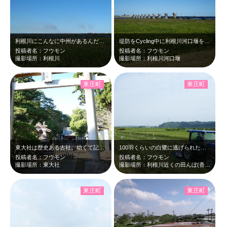
利根川にこんなに中州があるんだとびっくりしました。計画的に浚渫もしているのでし…
堤防をCycling中に利根川河口堰を撮影しました。小学校4年生の時、僕のクラ…
投稿者名：フウモン
投稿者名：フウモン
撮影場所：利根川
撮影場所：利根川河口堰
東庄町
東庄町
東大社は歴史ある古社。幼くて記憶にはないのですが近くに住んでいた時期があり、何…
100羽くらいの白鷺に逃げられたときの写真を応募しましたが、続きの写真を応募し…
投稿者名：フウモン
投稿者名：フウモン
撮影場所：東大社
撮影場所：利根川近くの田んぼ(香取市あるいは東庄町)
東庄町
東庄町