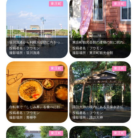
東庄町
東庄町
笹川漁港から利根川堤防に向かってシャッターを切りました。漁港の外は黒部川です。…
東庄町観光会館の建物の前に杭のように直方体に長く切り出した石が２本置いてありま…
投稿者名：フウモン
投稿者名：フウモン
撮影場所：笹川漁港
撮影場所：東庄町観光会館
東庄町
東庄町
自転車で『しじみ丼』を食べに行きました。最近しじみを食べていません。懐かしい素…
諏訪大神の境内にある天保水滸伝ゆかりの土俵です。今はひっそりと夕日に照らされて…
投稿者名：フウモン
投稿者名：フウモン
撮影場所：青柳亭
撮影場所：諏訪大神
東庄町
東庄町