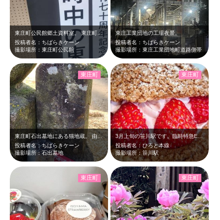
東庄町公民館郷土資料室。 東庄町町制施行70周年記念企画展。充実した内容でし…
東庄工業団地の工場夜景。
投稿者名：ちばらきケーン
投稿者名：ちばらきケーン
撮影場所：東庄町公民館
撮影場所：東庄工業団地町道路側帯
東庄町
東庄町
東庄町石出墓地にある猫地蔵。 由緒不明。お供えは私ではありません。
3月上旬の笹川駅です。臨時特急E257ちばのいちご紀行号に乗車し、笹川駅でいち…
投稿者名：ちばらきケーン
投稿者名：ひろと本線
撮影場所：石出墓地
撮影場所：笹川駅
東庄町
東庄町