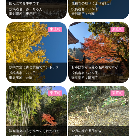
田んぼで食事中です
龍福寺の帰りによりました
投稿者名：みーちゃん
投稿者名：パン子
撮影場所：東庄町
撮影場所：公園
東庄町
東庄町
快晴の空に青と黄色でコントラストは綺麗でした
お寺は前から見るも綺麗ですが、後ろの方から見ても綺麗ですこの後ろには滝が流れて…
投稿者名：パン子
投稿者名：パン子
撮影場所：公園
撮影場所：龍福寺
東庄町
東庄町
観光協会の方が進めてくれたので行ってみました。春先に来たことがありますが、秋は…
12月の東庄県民の森