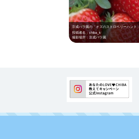
京成バラ園の「オズのストロベリーハント」
投稿者名：chiba_k
撮影場所：京成バラ園