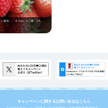
に参加。 「オズのいちご園」で4…
キャンペーンに関するお問い合せはこちら
ちばプロモーション協議会（公益社団法人千葉県観光物産協会）