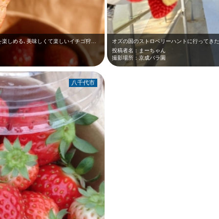
オズの魔法使いイベントと美味しいイチゴを楽しめる､美味しくて楽しいイチゴ狩りで…
投稿者名：まーちゃん
撮影場所：京成バラ園
八千代市