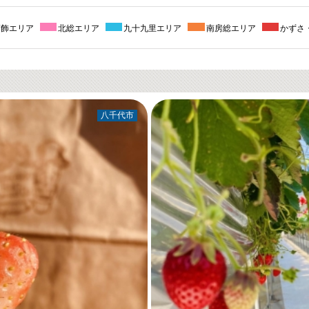
葛飾エリア
北総エリア
九十九里エリア
南房総エリア
かずさ
八千代市