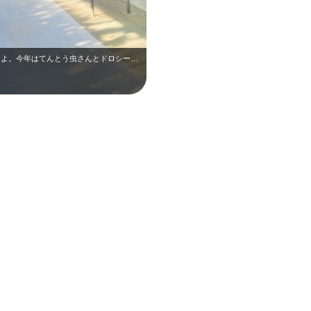
オズの国のストロベリーハントに行ってきたよ。今年はてんとう虫さんとドロシーがこ…