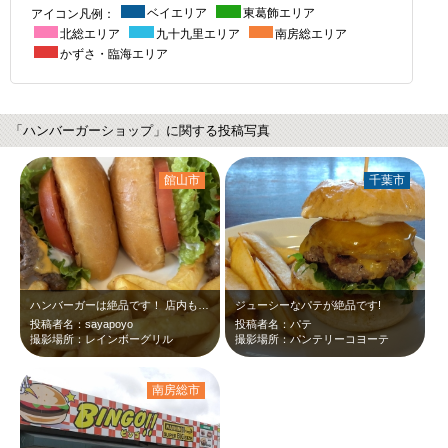
アイコン凡例：
ベイエリア
東葛飾エリア
北総エリア
九十九里エリア
南房総エリア
かずさ・臨海エリア
「ハンバーガーショップ」に関する投稿写真
館山市
千葉市
ハンバーガーは絶品です！ 店内もオールディーズな雰囲気でグッド！
ジューシーなパテが絶品です!
投稿者名：sayapoyo
投稿者名：パテ
撮影場所：レインボーグリル
撮影場所：パンテリーコヨーテ
南房総市