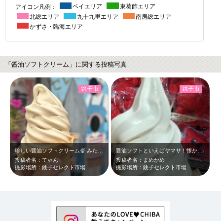
アイコン凡例：
ベイエリア
東葛飾エリア
北総エリア
九十九里エリア
南房総エリア
かずさ・臨海エリア
「醤油ソフトクリーム」に関する投稿写真
銚子市
銚子市
珍しい醤油ソフトクリーム🍨 みたらしとはちょっと違う味わい！ 癖になる美味…
醤油ソフトといえばヤマサ！懐かしさも感じる味わいは最高に美味！チーバくんも食べ…
投稿者名：てゃん
投稿者名：まめかめ
撮影場所：銚子セレクト市場
撮影場所：銚子セレクト市場