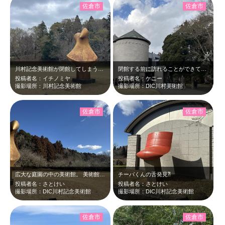
佐倉市
佐倉市
川村記念美術館が閉館してしまうとのことで、最終日に訪問してきました。美術作品を…
閉館する前に訪れることができて良かったです。スタッフの方もとても親切でした。
投稿者名：イチノミヤ
投稿者名：ケニー
撮影場所：川村記念美術館
撮影場所：DIC川村美術館
佐倉市
佐倉市
広大な庭園の中の美術館。 美術館だけ見学するのはもったいない。 青い空がこ…
チーバくんの舌発見⁈
投稿者名：さとけい
投稿者名：さとけい
撮影場所：DIC川村記念美術館
撮影場所：DIC川村記念美術館
佐倉市
佐倉市