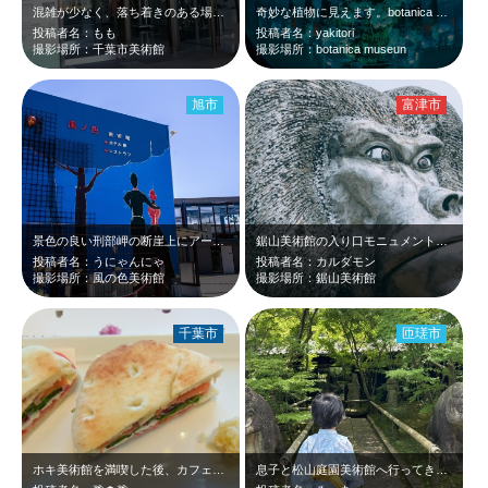
混雑が少なく、落ち着きのある場所です。 満足感のある美術館です。 駅から少…
奇妙な植物に見えます。botanica museun at 18:12 Dec…
投稿者名：もも
投稿者名：yakitori
撮影場所：千葉市美術館
撮影場所：botanica museun
旭市
富津市
景色の良い刑部岬の断崖上にアートを鑑賞できて泊まれて美味しいレストラン兼ホテル…
鋸山美術館の入り口モニュメントです
投稿者名：うにゃんにゃ
投稿者名：カルダモン
撮影場所：風の色美術館
撮影場所：鋸山美術館
千葉市
匝瑳市
ホキ美術館を満喫した後、カフェでランチ
息子と松山庭園美術館へ行ってきました 緑が多くて涼しくて過ごしやすかったです…