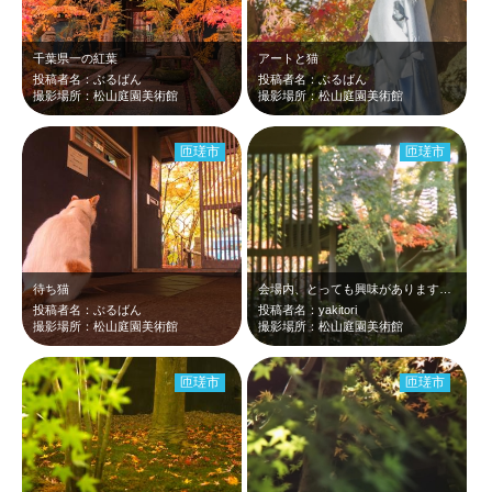
千葉県一の紅葉
アートと猫
投稿者名：ぶるばん
投稿者名：ぶるばん
撮影場所：松山庭園美術館
撮影場所：松山庭園美術館
匝瑳市
匝瑳市
待ち猫
会場内、とっても興味があります。入りたいです。matsuyama garden…
投稿者名：ぶるばん
投稿者名：yakitori
撮影場所：松山庭園美術館
撮影場所：松山庭園美術館
匝瑳市
匝瑳市