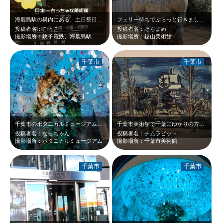
海鹿島駅の構内にある、土日祭日のみ開いている美術館です くたびれた駅舎の半分…
フェリー待ちでぷらっと行きました。 こじんまりしていますが、入り口のお出迎え…
投稿者名：こっこ
投稿者名：そらまめ
撮影場所：銚子電鉄、海鹿島駅
撮影場所：鋸山美術館
千葉市
千葉市
千葉市のボタニカルミュージアムで撮った写真です。花のミュージアムというよりは、…
千葉市美術館で千葉にゆかりの方の展覧会を開催中と聞いて、観に行きました。 無…
投稿者名：なっちゃん
投稿者名：チムラビット
撮影場所：ボタニカルミュージアム
撮影場所：千葉市美術館
千葉市
千葉市