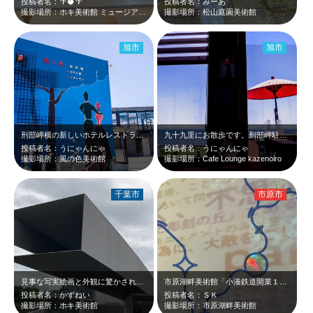
投稿者名：🌴🥥🌴
投稿者名：みーあ
撮影場所：ホキ美術館 ミュージアムカフェ
撮影場所：松山庭園美術館
旭市
旭市
刑部岬横の新しいホテルレストラン＆美術館です。 ２階にあるレストラン利用のみ…
九十九里にお散歩です。刑部岬駐車場の脇に数年前には見かけなかった「CAFE」の…
投稿者名：うにゃんにゃ
投稿者名：うにゃんにゃ
撮影場所：風の色美術館
撮影場所：Cafe Lounge kazenoiro
千葉市
市原市
見事な写実絵画と外観に驚かされた美術館
市原湖畔美術館「小湊鉄道開業１００周年記念展 古往今来・発車オーライ！」の様子…
投稿者名：かずねい
投稿者名：ＳＫ
撮影場所：ホキ美術館
撮影場所：市原湖畔美術館