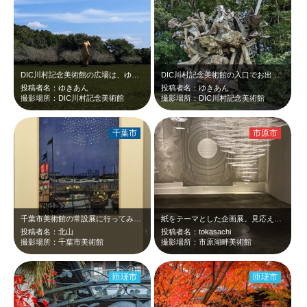
DIC川村記念美術館の広場は、ゆったりと時間が流れます 閉館は寂しいです
DIC川村記念美術館の入口でお出迎えしてくれます
投稿者名：ゆきあん
投稿者名：ゆきあん
撮影場所：DIC川村記念美術館
撮影場所：DIC川村記念美術館
千葉市
市原市
千葉市美術館の常設展に行ってみました！1番印象に残ったのがこれ！版画らしい温か…
紙をテーマとした企画展。見応えあります❗️
投稿者名：北山
投稿者名：tokasachi
撮影場所：千葉市美術館
撮影場所：市原湖畔美術館
匝瑳市
匝瑳市