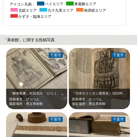
アイコン凡例：
ベイエリア
東葛飾エリア
北総エリア
九十九里エリア
南房総エリア
かずさ・臨海エリア
「美術館」に関する投稿写真
千葉市
千葉市
『解体新書』杉田玄白 「ひらく、めくる、めぐる 印刷博物館の美しい印刷」in…
『日本キリシタン迫害史』1623年 「ひらく、めくる、めぐる 印刷博物館の美…
投稿者名：ひっつん
投稿者名：ひっつん
撮影場所：県立美術館
撮影場所：県立美術館
千葉市
千葉市