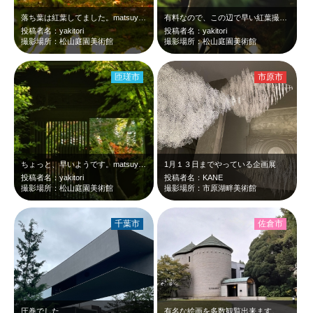
落ち葉は紅葉してました。matsuyama garden and art mu…
有料なので、この辺で早い紅葉撮影です。紅葉していれば、会場内はとてもきれいなの…
投稿者名：yakitori
投稿者名：yakitori
撮影場所：松山庭園美術館
撮影場所：松山庭園美術館
匝瑳市
市原市
ちょっと、早いようです。matsuyama garden and art mu…
1月１３日までやっている企画展
投稿者名：yakitori
投稿者名：KANE
撮影場所：松山庭園美術館
撮影場所：市原湖畔美術館
千葉市
佐倉市
圧巻でした
有名な絵画を多数観覧出来ます。近々閉館予定ですのでお早めに。庭園は無料で散策を…