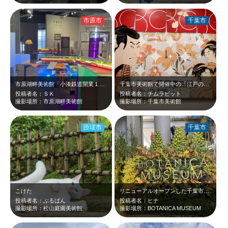
市原市
千葉市
市原湖畔美術館「小湊鉄道開業１００周年記念展 古往今来・発車オーライ！」の様子…
千葉市美術館で開催中の「江戸の名プロデューサー 蔦屋重三郎と浮世絵のキセキ」を…
投稿者名：ＳＫ
投稿者名：チムラビット
撮影場所：市原湖畔美術館
撮影場所：千葉市美術館
匝瑳市
千葉市
こけた
リニューアルオープンした千葉市のBOTANICA MUSEUMに行きました！
投稿者名：ぶるばん
投稿者名：ヒナ
撮影場所：松山庭園美術館
撮影場所：BOTANICA MUSEUM