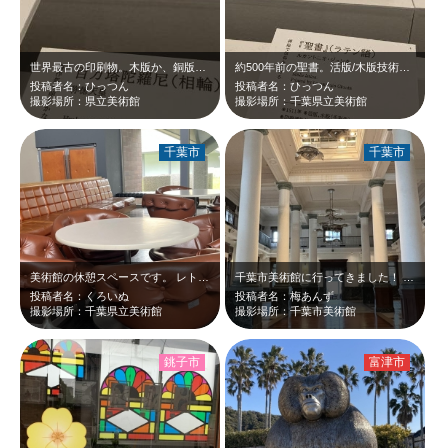
世界最古の印刷物。木版か、銅版か。はてさて。 「ひらく、めくる、めぐる 印刷…
約500年前の聖書。活版/木版技術はもちろん、表紙裏表紙の留金、製本技術などな…
投稿者名：ひっつん
投稿者名：ひっつん
撮影場所：県立美術館
撮影場所：千葉県立美術館
千葉市
千葉市
美術館の休憩スペースです。 レトロなイスや照明のある穴場スポットです。 千…
千葉市美術館に行ってきました！ 美術館1階には「さや堂ホール」があり、市指定…
投稿者名：くろいぬ
投稿者名：梅あんず
撮影場所：千葉県立美術館
撮影場所：千葉市美術館
銚子市
富津市