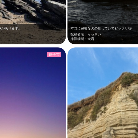
趣があります。
本当に完璧な犬の形していてビックリ🫢
投稿者名：らっきい
撮影場所：犬岩
銚子市