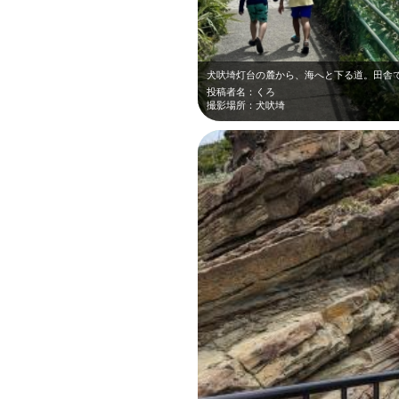
投稿者名：くろ
撮影場所：犬吠埼