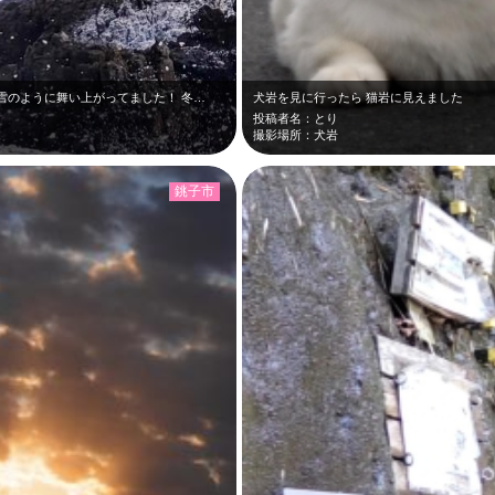
雪のように舞い上がってました！ 冬…
犬岩を見に行ったら 猫岩に見えました
投稿者名：とり
撮影場所：犬岩
銚子市