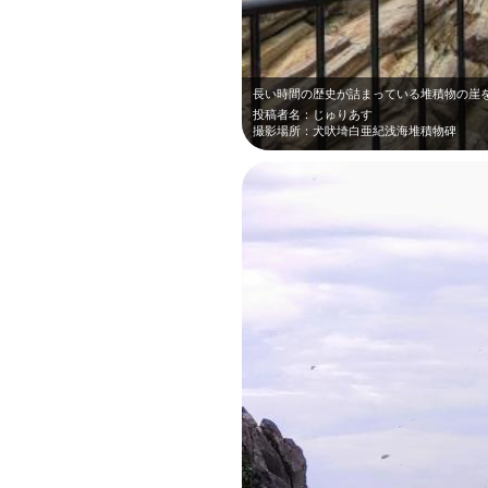
投稿者名：じゅりあす
撮影場所：犬吠埼白亜紀浅海堆積物碑