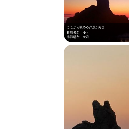
ここから眺める夕景が好き
投稿者名：ゆぅ
撮影場所：犬岩