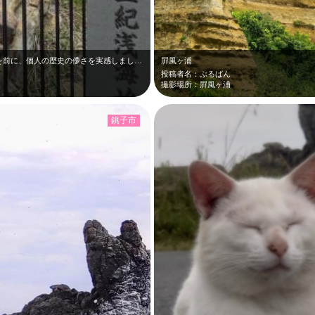
長い時間の歴史が詰まっている堆積物の崖を前に、個人の歴史の儚さを実感しました。
屛風ヶ浦
投稿者名：ぶるばん
撮影場所：屛風ヶ浦
銚子市