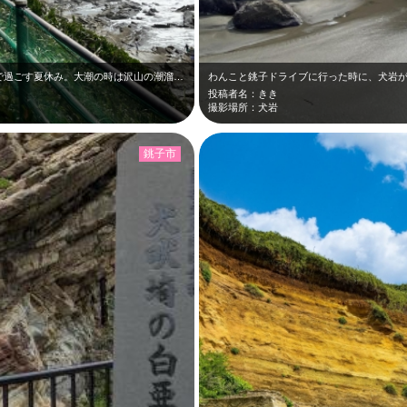
犬吠埼灯台の麓から、海へと下る道。田舎で過ごす夏休み。大潮の時は沢山の潮溜りで…
わんこと銚子ドライブに行った時に、犬岩
投稿者名：きき
撮影場所：犬岩
銚子市