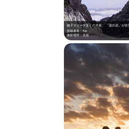
銚子マリーナ近くの犬岩、 「波の花」が吹
投稿者名：Kei
撮影場所：犬岩