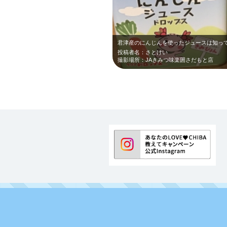
君津産のにんじんを使ったジュースは知って
投稿者名：さとけい
撮影場所：JAきみつ味楽囲さだもと店