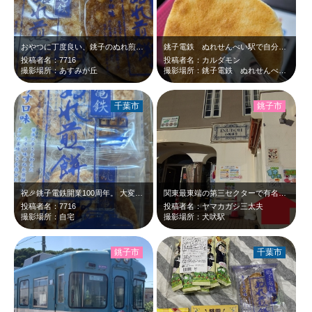
おやつに丁度良い、銚子のぬれ煎餅。お茶のお供に最高です。
銚子電鉄 ぬれせんべい駅で自分で焼き上げる 焼きたてのぬれ煎餅は 熱々サック…
投稿者名：7716
投稿者名：カルダモン
撮影場所：あすみが丘
撮影場所：銚子電鉄 ぬれせんべい駅
千葉市
銚子市
祝🎉銚子電鉄開業100周年。 大変な時期もあったけど、頑張ってます。ぬれ煎餅…
関東最東端の第三セクターで有名な銚子電鉄 乗降客だけでは食っていけないという…
投稿者名：7716
投稿者名：ヤマカガシ三太夫
撮影場所：自宅
撮影場所：犬吠駅
銚子市
千葉市