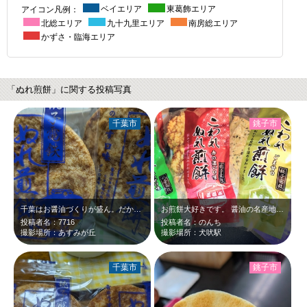
アイコン凡例：
ベイエリア
東葛飾エリア
北総エリア
九十九里エリア
南房総エリア
かずさ・臨海エリア
「ぬれ煎餅」に関する投稿写真
千葉市
銚子市
千葉はお醤油づくりが盛ん。だからこういうお茶うけが美味しいんですよね。
お煎餅大好きです。 醤油の名産地でもある千葉県のぬれ煎餅は美味しいに決まって…
投稿者名：7716
投稿者名：のんち
撮影場所：あすみが丘
撮影場所：犬吠駅
千葉市
銚子市