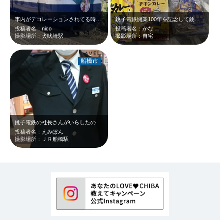
車内がデコレーションされてる時があるので、その車両に乗れるかはお楽しみ！ 銚…
銚子電鉄開業100年を記念して銚電まつりが開催されました🏮 銚電グッズを買っ…
投稿者名：nico
投稿者名：かな
撮影場所：犬吠埼駅
撮影場所：自宅
船橋市
銚子電鉄の社長さんがいらしたので写真撮らせてもらいました。 素敵な笑顔です。…
投稿者名：えみぽん
撮影場所：ＪＲ船橋駅