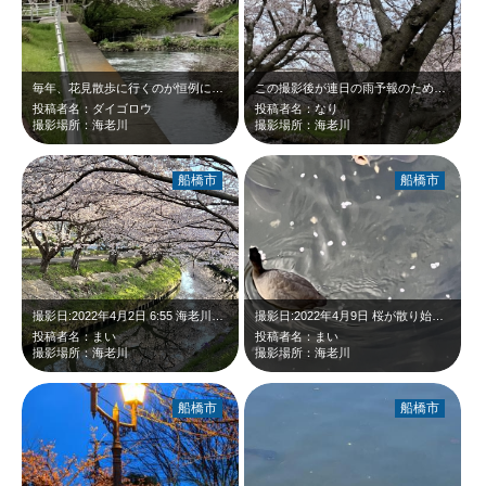
毎年、花見散歩に行くのが恒例になっています。今年は、出店も賑わっていました。春…
この撮影後が連日の雨予報のため、桜が散る前に撮影出来て良かったです。海老川にか…
投稿者名：ダイゴロウ
投稿者名：なり
撮影場所：海老川
撮影場所：海老川
船橋市
船橋市
撮影日:2022年4月2日 6:55 海老川沿いの桜が満開でした。
撮影日:2022年4月9日 桜が散り始め、水面に漂っている花びらと鴨と鯉×2…
投稿者名：まい
投稿者名：まい
撮影場所：海老川
撮影場所：海老川
船橋市
船橋市