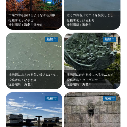
市場の中を抜けるような海老川散歩道 夜はまた昼とは違った空気感になります。 …
近くの海老川でエイを発見しました。 海に近いからですね。
投稿者名：イチゴ
投稿者名：ひまわり
撮影場所：海老川散歩道
撮影場所：海老川
船橋市
船橋市
海老川にあふれる魚の多さにびっくりしました。
海老川にかかる橋にあるモニュメントの１つです。漫画界の歴史に残る作家さん達のコ…
投稿者名：ひまわり
投稿者名：ダイゴロウ
撮影場所：海老川
撮影場所：海老川
船橋市
船橋市