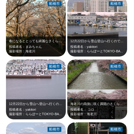
船橋市
船橋市
春になるととっても綺麗なさくらが咲いてトンネルのようになります。
12月22日から雪山登山へ行くのですが、そのために連れが買い出しに行きたいとい…
投稿者名：まみちゃん
投稿者名：yakitori
撮影場所：海老川
撮影場所：ららぽーとTOKYO-BAY駐車場
船橋市
船橋市
12月22日から雪山へ登山へ行くのですが、そのために先週11日月曜日に、ららぽ…
海老川の両側に咲く満開のさくら🌸と、川に掛かる さくら橋からの写真です。 …
投稿者名：yakitori
投稿者名： コロ
撮影場所：ららぽーとTOKYO-BAY駐車場
撮影場所：海老川
船橋市
船橋市