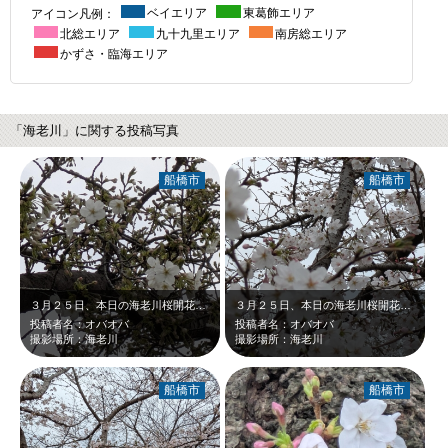
アイコン凡例：
ベイエリア
東葛飾エリア
北総エリア
九十九里エリア
南房総エリア
かずさ・臨海エリア
「海老川」に関する投稿写真
船橋市
船橋市
３月２５日、本日の海老川桜開花状況です。大島桜３分咲き。
３月２５日、本日の海老川桜開花状況です。ソメイヨシノ３分咲き。
投稿者名：オバオバ
投稿者名：オバオバ
撮影場所：海老川
撮影場所：海老川
船橋市
船橋市