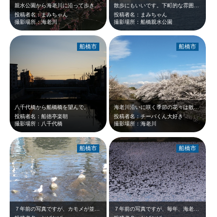
親水公園から海老川に沿って歩きました♪
散歩にもいいです。下町的な雰囲気もあります。
投稿者名：まみちゃん
投稿者名：まみちゃん
撮影場所：海老川
撮影場所：船橋親水公園
船橋市
船橋市
八千代橋から船橋橋を望んで。
海老川沿いに咲く季節の花々は散歩やランニングをする人々の心を潤し癒してくれます…
投稿者名：船徳亭楽朝
投稿者名：チーバくん大好き
撮影場所：八千代橋
撮影場所：海老川
船橋市
船橋市
７年前の写真ですが、カモメが並んで花見している所をとらえました。
７年前の写真ですが、毎年、海老川の花見訪問しています。