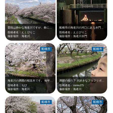
普段は静かな海老川ですが、春になると満開の桜並木が美しいです。出店もたくさんで…
船橋市の海老川の河口にある水門です。上を通行することができますが、海側が開けて…
投稿者名：えとぴりこ
投稿者名：えとぴりこ
撮影場所：海老川
撮影場所：海老川水門
船橋市
船橋市
海老川の満開の桜並木です。 毎年楽しみにしています。
満開の桜の下 大好きなフリフリポテトを食べていると 桜の花びらがポテトにの…
投稿者名：ちび
投稿者名：mmkd75
撮影場所：海老川
撮影場所：海老川
船橋市
船橋市