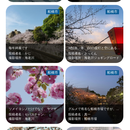
船橋市
船橋市
毎年綺麗です
3色(赤、青、白)の提灯と空にある夕日、青空、雲がきれいに表現されている。
投稿者名：かじ
投稿者名：さっくん
撮影場所：海老川
撮影場所：海老川ジョギングロード
船橋市
船橋市
ソメイヨシノだけでなく、ヤマザクラや枝垂れ桜、ヤエザクラも楽しめます。 屋台…
グルメで有名な船橋市場ですが、個人的にはベスト夜桜スポットです。
投稿者名：セバスチャン
投稿者名：真一
撮影場所：海老川
撮影場所：船橋市場