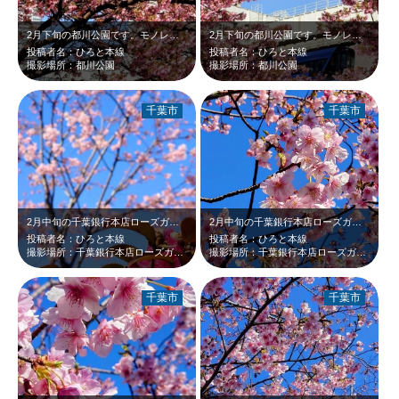
2月下旬の都川公園です。モノレール県庁前駅に到着するアーバンライナーと河津桜の…
2月下旬の都川公園です。モノレール県庁前駅に到着するアーバンライナーと河津桜の…
投稿者名：ひろと本線
投稿者名：ひろと本線
撮影場所：都川公園
撮影場所：都川公園
千葉市
千葉市
2月中旬の千葉銀行本店ローズガーデンです。河津桜の足元にサザンカが咲いていたの…
2月中旬の千葉銀行本店ローズガーデンです。この時期やはりバラは咲いてなく、河津…
投稿者名：ひろと本線
投稿者名：ひろと本線
撮影場所：千葉銀行本店ローズガーデン
撮影場所：千葉銀行本店ローズガーデン
千葉市
千葉市