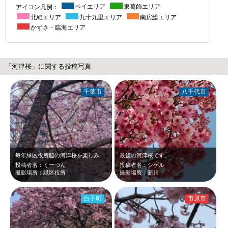
アイコン凡例：
ベイエリア
東葛飾エリア
北総エリア
九十九里エリア
南房総エリア
かずさ・臨海エリア
「河津桜」に関する投稿写真
千葉市
八千代市
毎年緑区役所脇の河津桜を楽しみににしています。ここの桜が咲くと春を感じます。
最後の河津桜です。
投稿者名：くーつん
投稿者名：シゲル
撮影場所：緑区役所
撮影場所：新川
白子町
市原市