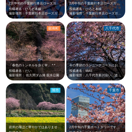
2月中旬の千葉銀行本店ローズガーデンです。この時期バラは咲いてなく、河津桜が咲…
2月中旬の千葉銀行本店ローズガーデンです。この時期、やはりバラは咲いてなく、河…
投稿者名：ひろと本線
投稿者名：ひろと本線
撮影場所：千葉銀行本店ローズガーデン
撮影場所：千葉銀行本店ローズガーデン
鋸南町
八千代市
「春色のトンネルを歩く🌸」 * * 淡いピンクに染まる景色に 心…
今の季節のランニングコースにおすすめ。道の駅八千代に車を止めて1km程度のお散…
投稿者名：だい
投稿者名：MAS
撮影場所： 佐久間ダム湖 親水公園
撮影場所：八千代市新川沿い、道の駅八千代
旭市
千葉市
岩井の堰ほど華やかではありませんが、河津桜と菜の花の共演を長閑に楽しむには絶好…
2月中旬の千葉ポートタワーです。野外ステージ脇のピンクの河津桜が青空に映えて綺…