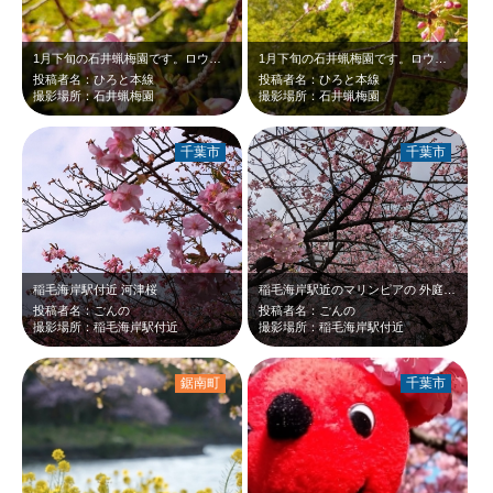
1月下旬の石井蝋梅園です。ロウバイの他に河津桜も咲いていました。濃いピンクの花…
1月下旬の石井蝋梅園です。ロウバイの他に河津桜も咲いていました。濃いピンクの花…
投稿者名：ひろと本線
投稿者名：ひろと本線
撮影場所：石井蝋梅園
撮影場所：石井蝋梅園
千葉市
千葉市
稲毛海岸駅付近 河津桜
稲毛海岸駅近のマリンピアの 外庭の河津桜 綺麗に咲いています🌸
投稿者名：ごんの
投稿者名：ごんの
撮影場所：稲毛海岸駅付近
撮影場所：稲毛海岸駅付近
鋸南町
千葉市