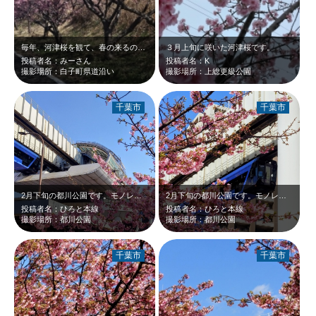
毎年、河津桜を観て、春の来るのを楽しみにしています。
３月上旬に咲いた河津桜です。
投稿者名：みーさん
投稿者名：K
撮影場所：白子町県道沿い
撮影場所：上総更級公園
千葉市
千葉市
2月下旬の都川公園です。モノレール県庁前駅に入腺するアーバンライナーと河津桜を…
2月下旬の都川公園です。モノレール県庁前駅に到着するアーバンライナーと河津桜の…
投稿者名：ひろと本線
投稿者名：ひろと本線
撮影場所：都川公園
撮影場所：都川公園
千葉市
千葉市