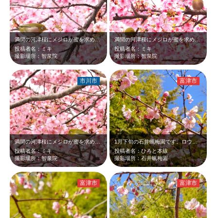
満開の河津桜にメジロが蜜を求めて！
満開の河津桜にメジロが蜜を求めて！
投稿者名：ミキ
投稿者名：ミキ
撮影場所：智泉院
撮影場所：智泉院
市川市
富津市
満開の河津桜にメジロが蜜を求めて！
1月下旬の石井蝋梅園です。ロウバイの他に河津桜も咲いていました。濃いピンクの河…
投稿者名：ミキ
投稿者名：ひろと本線
撮影場所：智泉院
撮影場所：石井蝋梅園
富津市
富津市