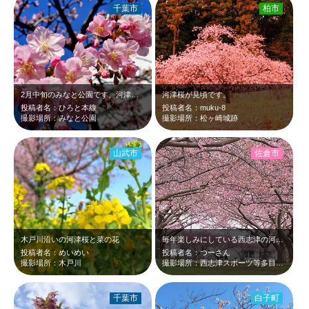
千葉市
柏市
2月中旬のみなと公園です。河津桜が見頃だったのでアップで撮りました。濃いピンク…
河津桜が見頃です。
投稿者名：ひろと本線
投稿者名：muku-8
撮影場所：みなと公園
撮影場所：松ヶ崎城跡
山武市
佐倉市
木戸川沿いの河津桜と菜の花
毎年楽しみにしている西志津の河津桜が見頃になってきました。
投稿者名：めいめい
投稿者名：つーさん
撮影場所：木戸川
撮影場所：西志津スポーツ等多目的広場
千葉市
白子町