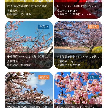
咲き始めの河津桜と咲き誇る菜の花。 花そのものの重なりだけでなく、冬から春へ…
ちーばくんと河津桜のツーショットを撮りました♡ピンクと赤と青のコントラストが素…
投稿者名：よし
投稿者名：ヒロト
撮影場所：堤ヶ谷堰
撮影場所：千葉銀行ローズガーデン
千葉市
鋸南町
千葉県庁向かいにある都川公園に行って来ました。ピンクの河津桜が綺麗でした♡モノ…
房日新聞で特集をしていたので見に行って来ました。沢山の人が見に来て写真を撮って…
投稿者名：ヒロト
投稿者名：oga
撮影場所：都川公園
撮影場所：堤ケ谷堰
勝浦市
千葉市
官軍塚の河津桜が見頃と聞いて慌てて行きました。
2月中旬の千葉ポートタワーです。野外ステージ後ろに河津桜が咲いていました。沢山…