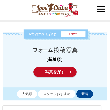
toggle
naviga
（新着順）
写真を探す
人気順
スタッフおすすめ
新着