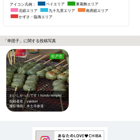
アイコン凡例：
ベイエリア
東葛飾エリア
北総エリア
九十九里エリア
南房総エリア
かずさ・臨海エリア
「串団子」に関する投稿写真
松戸市
おいしかったです！hondo temple(danngo) at 13:01 …
投稿者名：yakitori
撮影場所：本土寺参道