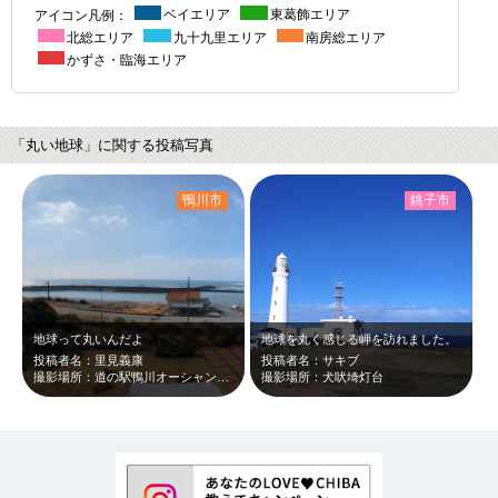
アイコン凡例：
ベイエリア
東葛飾エリア
北総エリア
九十九里エリア
南房総エリア
かずさ・臨海エリア
「丸い地球」に関する投稿写真
鴨川市
銚子市
地球って丸いんだよ
地球を丸く感じる岬を訪れました。
投稿者名：里見義康
投稿者名：サキブ
撮影場所：道の駅鴨川オーシャンパーク
撮影場所：犬吠埼灯台