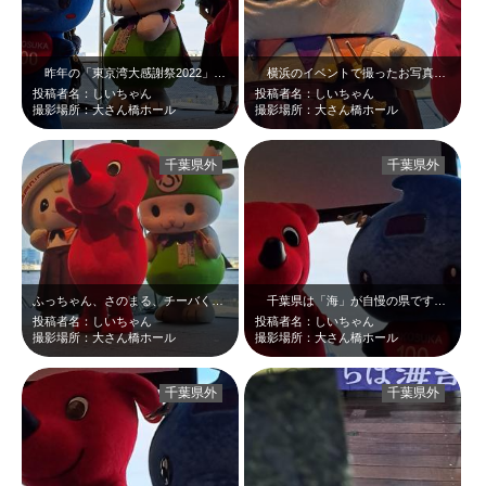
昨年の「東京湾大感謝祭2022」のステージです。昨年は大さん橋ホールでイベン…
横浜のイベントで撮ったお写真です♪♪さのまる、ハロウィン衣装を着て「ニッ」と…
投稿者名：しいちゃん
投稿者名：しいちゃん
撮影場所：大さん橋ホール
撮影場所：大さん橋ホール
千葉県外
千葉県外
ふっちゃん、さのまる、チーバくん❤仲良し～♪
千葉県は「海」が自慢の県です！！広大な海＆海の底に眠るお宝（海の幸）…。 …
投稿者名：しいちゃん
投稿者名：しいちゃん
撮影場所：大さん橋ホール
撮影場所：大さん橋ホール
千葉県外
千葉県外