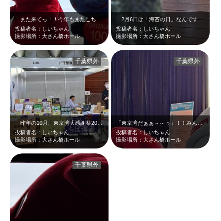
また来てっ！！今年もまたこちらのイベント開催していただけるのならまた来てよ、…
2月6日は「海苔の日」なんですって☆チーバくんから教わりました。 自宅に…
投稿者名：しいちゃん
投稿者名：しいちゃん
撮影場所：大さん橋ホール
撮影場所：大さん橋ホール
千葉県外
千葉県外
昨年の10月、東京湾大感謝祭2022の会場で千葉県の海苔を応援するブースがあ…
「東京湾だぁぁ～～っ」！！みんなで拳を上げて叫びました＼(^o^)／ 海を…
投稿者名：しいちゃん
投稿者名：しいちゃん
撮影場所：大さん橋ホール
撮影場所：大さん橋ホール
千葉県外