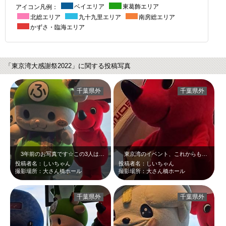
アイコン凡例：
ベイエリア
東葛飾エリア
北総エリア
九十九里エリア
南房総エリア
かずさ・臨海エリア
「東京湾大感謝祭2022」に関する投稿写真
千葉県外
千葉県外
3年前のお写真です☆この3人は成田でも会ったことがありますね☆しかし、これは…
東京湾のイベント、これからも続けてください！！海洋保護大事！！お写真は、チー…
投稿者名：しいちゃん
投稿者名：しいちゃん
撮影場所：大さん橋ホール
撮影場所：大さん橋ホール
千葉県外
千葉県外