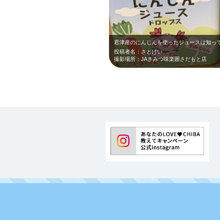
君津産のにんじんを使ったジュースは知って
投稿者名：さとけい
撮影場所：JAきみつ味楽囲さだもと店