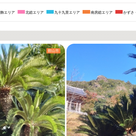
葛飾エリア
北総エリア
九十九里エリア
南房総エリア
かずさ
館山市