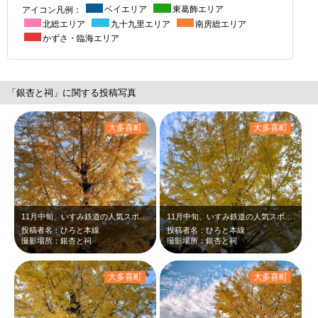
アイコン凡例：
ベイエリア
東葛飾エリア
北総エリア
九十九里エリア
南房総エリア
かずさ・臨海エリア
「銀杏と祠」に関する投稿写真
大多喜町
大多喜町
11月中旬、いすみ鉄道の人気スポット銀杏と祠です。黄色く黄葉したイチョウと赤い…
11月中旬、いすみ鉄道の人気スポット銀杏と祠です。黄色く黄葉したイチョウと赤い…
投稿者名：ひろと本線
投稿者名：ひろと本線
撮影場所：銀杏と祠
撮影場所：銀杏と祠
大多喜町
大多喜町