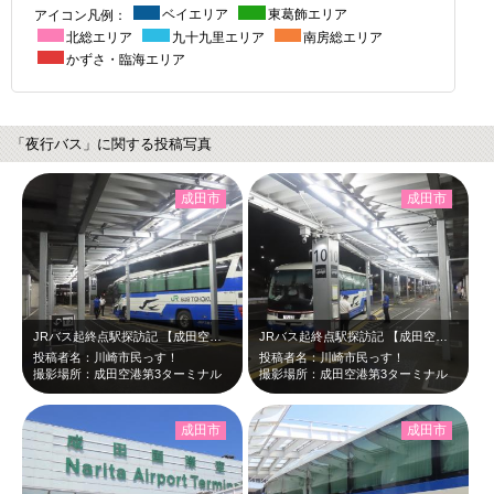
アイコン凡例：
ベイエリア
東葛飾エリア
北総エリア
九十九里エリア
南房総エリア
かずさ・臨海エリア
「夜行バス」に関する投稿写真
成田市
成田市
JRバス起終点駅探訪記 【成田空港第3ターミナル】 千葉県成田市・成田…
JRバス起終点駅探訪記 【成田空港第3ターミナル】 千葉県成田市・成田…
投稿者名：川崎市民っす！
投稿者名：川崎市民っす！
撮影場所：成田空港第3ターミナル
撮影場所：成田空港第3ターミナル
成田市
成田市