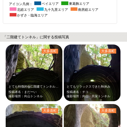
アイコン凡例：
ベイエリア
東葛飾エリア
北総エリア
九十九里エリア
南房総エリア
かずさ・臨海エリア
「二階建てトンネル」に関する投稿写真
大多喜町
大多喜町
とても特徴的な二階建てトンネル、、もう1つの出口は一体どこへ通じているのやら、、
とてもリラックスできた秋休み
投稿者名：まだーい
投稿者名：チコ
撮影場所：向山トンネル
撮影場所：向山・共栄トンネル
大多喜町
大多喜町