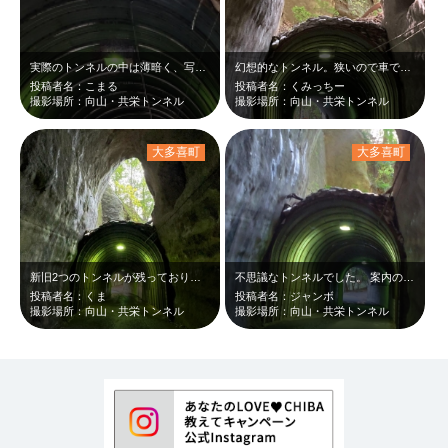
実際のトンネルの中は薄暗く、写真を撮ると天井のライトが反射して幻想的な世界にな…
幻想的なトンネル。狭いので車で通り抜ける時にドキドキ！
投稿者名：こまる
投稿者名：くみっちー
撮影場所：向山・共栄トンネル
撮影場所：向山・共栄トンネル
大多喜町
大多喜町
新旧2つのトンネルが残っており、歴史の流れを感じることができるトンネル。
不思議なトンネルでした。 案内の写真を見て訪問してきました。
投稿者名：くま
投稿者名：ジャンボ
撮影場所：向山・共栄トンネル
撮影場所：向山・共栄トンネル