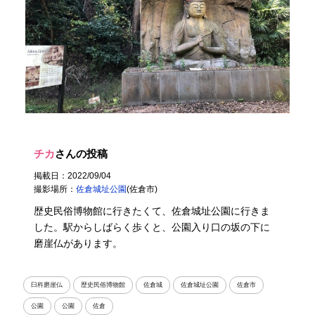
チカ
さんの投稿
掲載日：2022/09/04
撮影場所：
佐倉城址公園
(佐倉市)
歴史民俗博物館に行きたくて、佐倉城址公園に行きま
した。駅からしばらく歩くと、公園入り口の坂の下に
磨崖仏があります。
臼杵磨崖仏
歴史民俗博物館
佐倉城
佐倉城址公園
佐倉市
公園
公園
佐倉