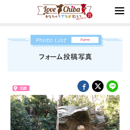
toggle
naviga
北総