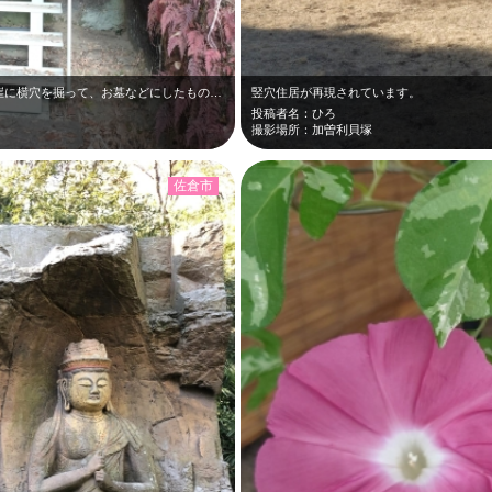
ここは一見の価値ありです。古墳時代に、崖に横穴を掘って、お墓などにしたものの遺…
竪穴住居が再現されています。
投稿者名：ひろ
撮影場所：加曽利貝塚
佐倉市