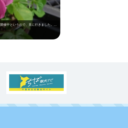
歴博のくらしの植物苑で、江戸あさがお展を開催中というので、見に行きました。寄り…