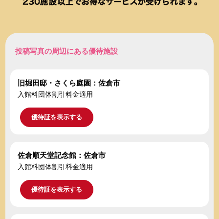
投稿写真の周辺にある優待施設
旧堀田邸・さくら庭園：佐倉市
入館料団体割引料金適用
優待証を表示する
佐倉順天堂記念館：佐倉市
入館料団体割引料金適用
優待証を表示する