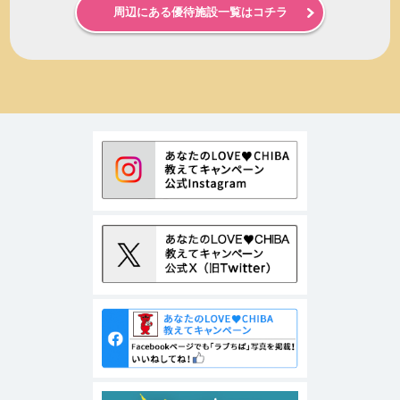
周辺にある優待施設一覧はコチラ