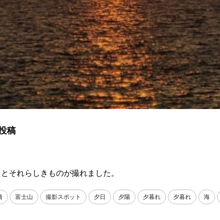
投稿
っとそれらしきものが撮れました。
橋
富士山
撮影スポット
夕日
夕陽
夕暮れ
夕暮れ
海