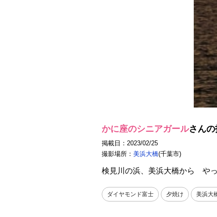
かに座のシニアガール
さんの
掲載日：2023/02/25
撮影場所：
美浜大橋
(千葉市)
検見川の浜、美浜大橋から や
ダイヤモンド富士
夕焼け
美浜大