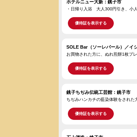
ホテルニュー大新：銚子市
・日帰り入浴 大人300円引き、小
優待証を表示する
SOLE Bar（ソーレバール）／
お買物された方に、ぬれ煎餅1枚プ
優待証を表示する
銚子ちぢみ伝統工芸館：銚子市
ちぢみハンカチの藍染体験をされた
優待証を表示する