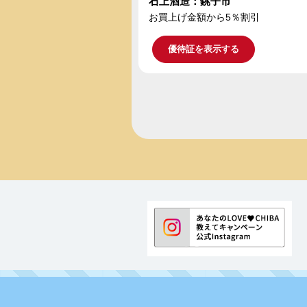
石上酒造：銚子市
お買上げ金額から5％割引
優待証を表示する