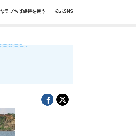
なラブちば優待を使う
公式SNS