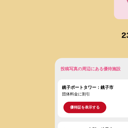
投稿写真の周辺にある優待施設
銚子ポートタワー：銚子市
団体料金に割引
優待証を表示する