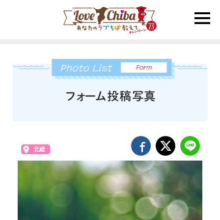
toggle
naviga
北総