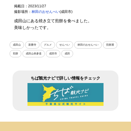
掲載日：2023/11/27
撮影場所：
林田のおせんべい
(成田市)
成田山にある焼き立て煎餅を食べました。
美味しかったです。
成田山
新勝寺
グルメ
せんべい
林田のおせんべい
煎餅屋
煎餅
成田山表参道
成田市
成田
ちば観光ナビで詳しい情報をチェック