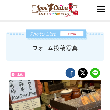
toggle
naviga
北総