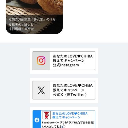
老舗のお煎餅屋「喜八堂」の休み処で注文。 焼きおにぎり!絶品!! …
投稿者名：hiro_k
撮影場所：喜八堂