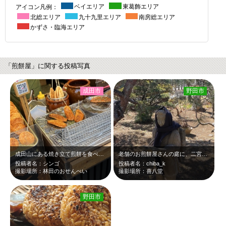
アイコン凡例：
ベイエリア
東葛飾エリア
北総エリア
九十九里エリア
南房総エリア
かずさ・臨海エリア
「煎餅屋」に関する投稿写真
成田市
野田市
成田山にある焼き立て煎餅を食べました。 美味しかったです。
老舗のお煎餅屋さんの庭に、二宮金次郎像! えっ(゜゜) マフラーま…
投稿者名：シンゴ
投稿者名：chiba_k
撮影場所：林田のおせんべい
撮影場所：喜八堂
野田市