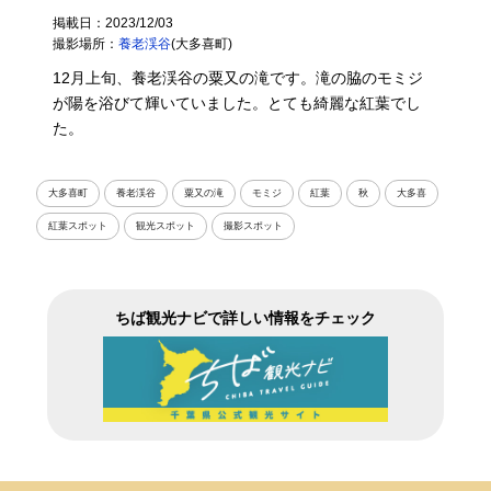
掲載日：2023/12/03
撮影場所：
養老渓谷
(大多喜町)
12月上旬、養老渓谷の粟又の滝です。滝の脇のモミジ
が陽を浴びて輝いていました。とても綺麗な紅葉でし
た。
大多喜町
養老渓谷
粟又の滝
モミジ
紅葉
秋
大多喜
紅葉スポット
観光スポット
撮影スポット
ちば観光ナビで詳しい情報をチェック