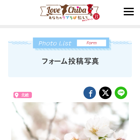
toggle
naviga
北総