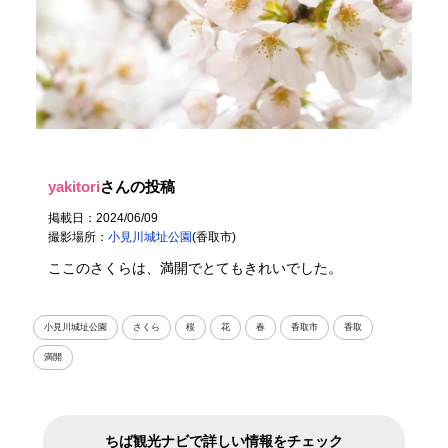
yakitori
さんの投稿
掲載日：2024/06/09
撮影場所：
小見川城址公園
(香取市)
ここのさくらは、満開でとてもきれいでした。
小見川城址公園
さくら
桜
花
春
香取市
香取
満開
ちば観光ナビで詳しい情報をチェック