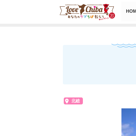
HO
北総