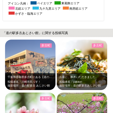
アイコン凡例：
ベイエリア
東葛飾エリア
北総エリア
九十九里エリア
南房総エリア
かずさ・臨海エリア
「道の駅多古あじさい館」に関する投稿写真
多古町
多古町
千葉県香取郡多古町にある【道の駅多古 あじさい館】で、おみやげとして買った多古…
お昼に、豚丼いただきました。
投稿者名：川崎市民っす！
投稿者名：yakitori
撮影場所：道の駅多古 あじさい館
撮影場所：道の駅多古あじさい館
多古町
多古町