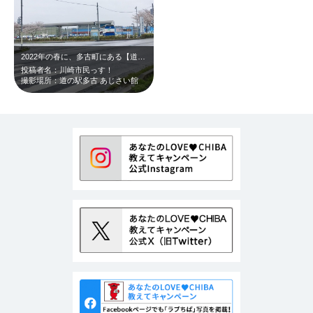
2022年の春に、多古町にある【道の駅多古 あじさい館】へ行ってみました。 …
投稿者名：川崎市民っす！
撮影場所：道の駅多古 あじさい館