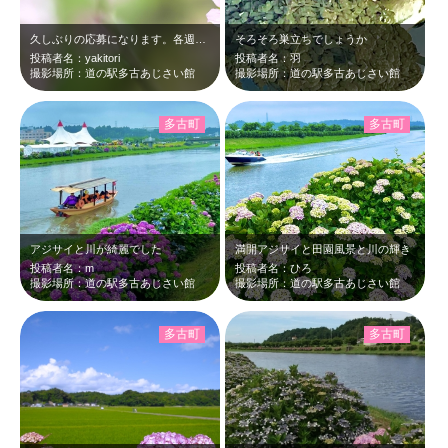
久しぶりの応募になります。各週で、山登りに行って、写真編集してと、なかなか県内…
そろそろ巣立ちでしょうか
投稿者名：yakitori
投稿者名：羽
撮影場所：道の駅多古あじさい館
撮影場所：道の駅多古あじさい館
多古町
多古町
アジサイと川が綺麗でした
満開アジサイと田園風景と川の輝き
投稿者名：m
投稿者名：ひろ
撮影場所：道の駅多古あじさい館
撮影場所：道の駅多古あじさい館
多古町
多古町