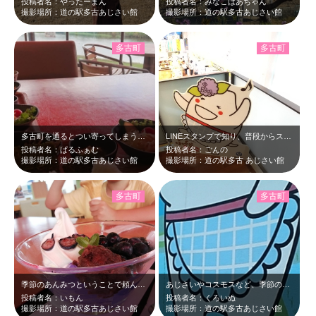
投稿者名：やったーまん
投稿者名：みなこばあちゃん
撮影場所：道の駅多古あじさい館
撮影場所：道の駅多古あじさい館
多古町
多古町
多古町を通るとつい寄ってしまうあじさい館 食事時だとつい食べてしまうおにぎり…
LINEスタンプで知り、普段からスタンプを愛用している、ふっくらたまこさん …
投稿者名：ぱるふぁむ
投稿者名：ごんの
撮影場所：道の駅多古あじさい館
撮影場所：道の駅多古 あじさい館
多古町
多古町
季節のあんみつということで頼んでみたらまさかのブルーベリーでした！ 薄紫色の…
あじさいやコスモスなど、季節の花が楽しめる道の駅です。 ふっくらたまこさんが…
投稿者名：いもん
投稿者名：くろいぬ
撮影場所：道の駅多古あじさい館
撮影場所：道の駅多古あじさい館