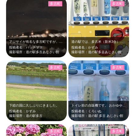
多古町
多古町
アジサイが有名な多古町ですが、冬もライトアップされていて、幻想的な眺めです。
道の駅では、多古米（新米3合）を ペットボトルに入れて売られていました。 …
投稿者名：パッチママ
投稿者名：かずみ
撮影場所：道の駅多古あじさい館
撮影場所：道の駅多古あじさい館
多古町
多古町
下総の国に久しぶりにきました。
トイレ前の自販機です。 おかゆやお米・お芋の自販機は初めて見ました。 こち…
投稿者名：かずみ
投稿者名：くろいぬ
撮影場所：道の駅多古
撮影場所：道の駅 多古 あじさい館
多古町
多古町