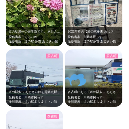
道の駅裏手の遊歩道です。 あじさいが植えてありとてもキレイでした。 川もあ…
2022年春の【道の駅多古 あじさい館】では、JRバス関東のダブルデッカー（二…
投稿者名：くろいぬ
投稿者名：川崎市民っす！
撮影場所：道の駅 多古 あじさい館
撮影場所：道の駅多古 あじさい館
多古町
多古町
道の駅多古 あじさい館を起終点駅として、多古町内の桜が綺麗に咲くところを巡る周…
多古町にある【道の駅多古 あじさい館】へ行ってみました。 春の桜満開の季…
投稿者名：川崎市民っす！
投稿者名：川崎市民っす！
撮影場所：道の駅多古 あじさい館
撮影場所：道の駅多古 あじさい館
多古町