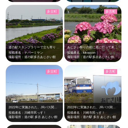
多古町
多古町
道の駅スタンプラリーで立ち寄り 梅雨の晴れ間、久しぶりの晴れ？曇りの土日。 …
あじさい祭りの前に見に行って来ました♬ 雨に濡れている紫陽花を見ると梅雨だな…
投稿者名：チバーミヤン
投稿者名：kikopyon
撮影場所：道の駅多古あじさい館
撮影場所：道の駅多古あじさい館
多古町
多古町
2022年に実施された、JRバス関東のバスツアー【山城ガール むつみ隊長と多古…
2022年に実施された、JRバス関東のバスツアー【山城ガール むつみ隊長と多古…
投稿者名：川崎市民っす！
投稿者名：川崎市民っす！
撮影場所：道の駅 多古 あじさい館
撮影場所：道の駅 多古 あじさい館