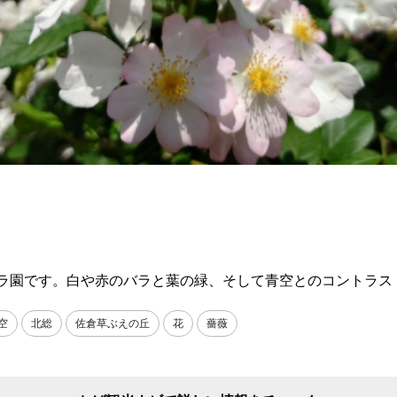
ラ園です。白や赤のバラと葉の緑、そして青空とのコントラス
空
北総
佐倉草ぶえの丘
花
薔薇