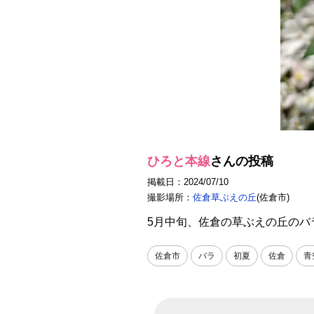
ひろと本線
さんの投稿
掲載日：2024/07/10
撮影場所：
佐倉草ぶえの丘
(佐倉市)
5月中旬、佐倉の草ぶえの丘のバ
佐倉市
バラ
初夏
佐倉
青