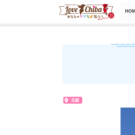
HO
北総