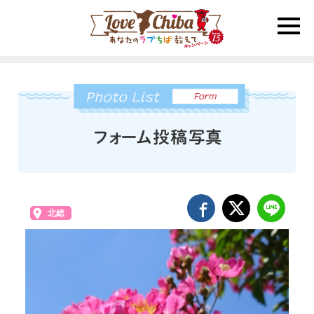
toggle
naviga
北総