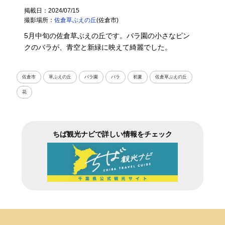
掲載日：2024/07/15
撮影場所：
佐倉草ぶえの丘
(佐倉市)
5月中旬の佐倉草ぶえの丘です。バラ園の小さなピン
クのバラが、青空と新緑に映えて綺麗でした。
佐倉市
草ぶえの丘
バラ園
バラ
初夏
佐倉草ぶえの丘
花
ちば観光ナビで詳しい情報をチェック