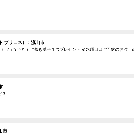
セット プリュス）：流山市
もカフェでも可）に焼き菓子１つプレゼント ※水曜日はご予約のお渡し
市
ビス
山市