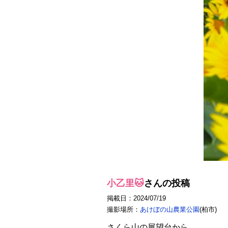
小乙里🐱
さんの投稿
掲載日：2024/07/19
撮影場所：
あけぼの山農業公園
(柏市)
さくら山の展望台から