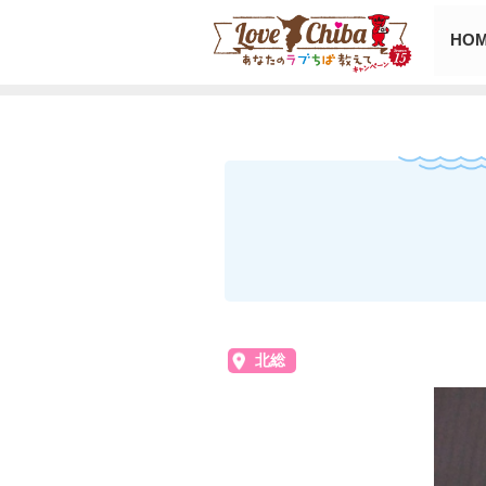
HO
北総