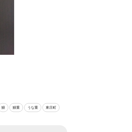
鰻
鰻重
うな重
東庄町