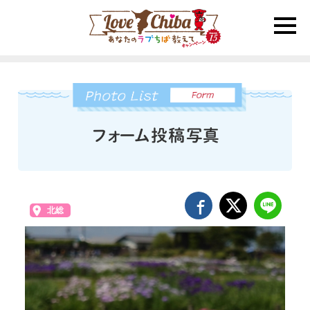
toggle
naviga
北総