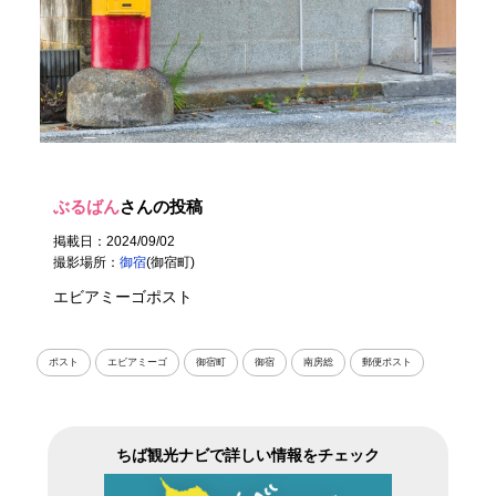
ぶるばん
さんの投稿
掲載日：2024/09/02
撮影場所：
御宿
(御宿町)
エビアミーゴポスト
ポスト
エビアミーゴ
御宿町
御宿
南房総
郵便ポスト
ちば観光ナビで詳しい情報をチェック