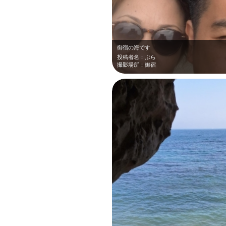
御宿の海です
投稿者名：ぶら
撮影場所：御宿