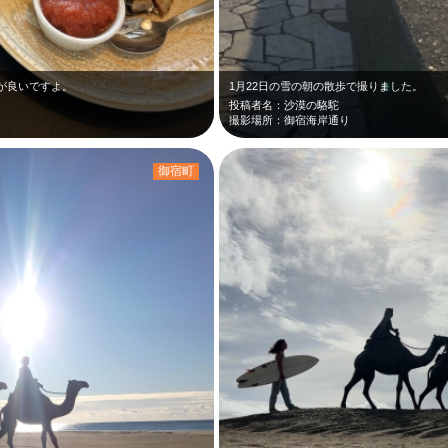
が良いですよ。
1月22日の雪の朝の散歩で撮りました。
投稿者名：沙漠の駱駝
撮影場所：御宿海岸通り
御宿町