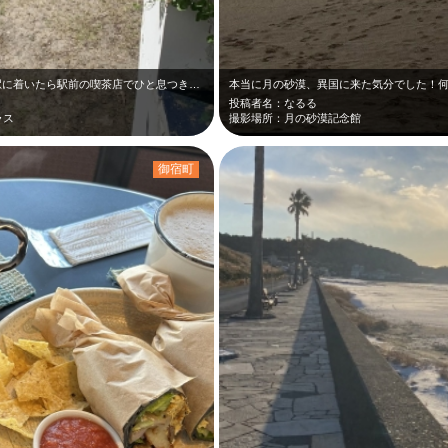
駅に着いたら駅前の喫茶店でひと息つき…
本当に月の砂漠、異国に来た気分でした！
投稿者名：なるる
ラス
撮影場所：月の砂漠記念館
御宿町