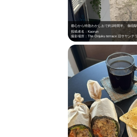
都心から特急わかしおで約1時間半。 御宿
投稿者名：Kaorun
撮影場所：The Onjuku terrace 旧サヤンテ