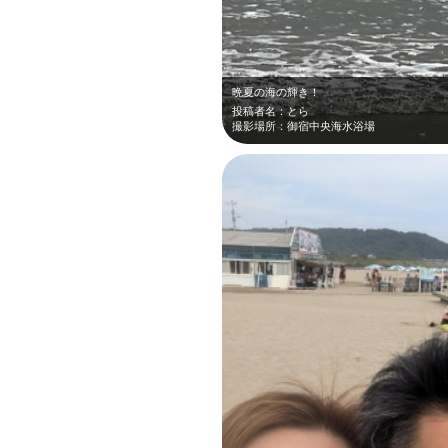
晩夏の海の輝き！
投稿者名：とら
撮影場所：御宿中央海水浴場