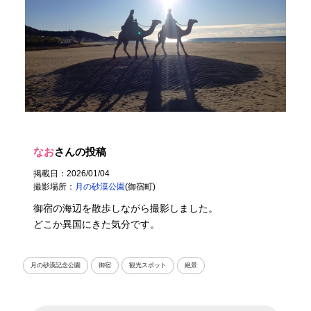
なお
さんの投稿
掲載日：2026/01/04
撮影場所：
月の砂漠公園
(御宿町)
御宿の海辺を散歩しながら撮影しました。
どこか異国にきた気分です。
月の砂漠記念公園
御宿
観光スポット
絶景