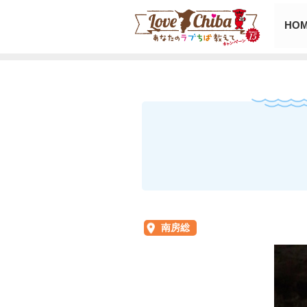
HO
南房総