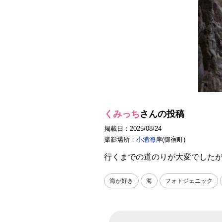
くみっち
さんの投稿
掲載日：2025/08/24
撮影場所：
小浦海岸
(御宿町)
行くまでの道のりが大変でした
海が好き
海
フォトジェニック