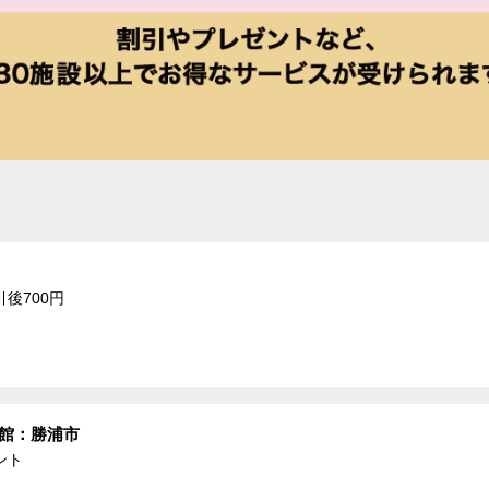
引後700円
物館：勝浦市
ント