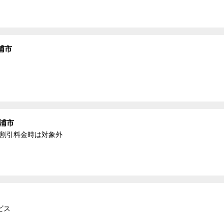
浦市
浦市
る割引料金時は対象外
ビス