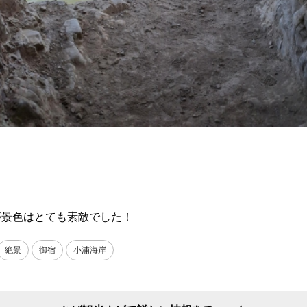
が景色はとても素敵でした！
絶景
御宿
小浦海岸