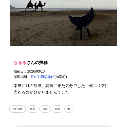
なるる
さんの投稿
掲載日：2026/03/10
撮影場所：
月の砂漠記念館
(御宿町)
本当に月の砂漠、異国に来た気分でした！何エリアに
当たるのか分かりませんでした
月の砂漠
絶景
砂浜
御宿
海