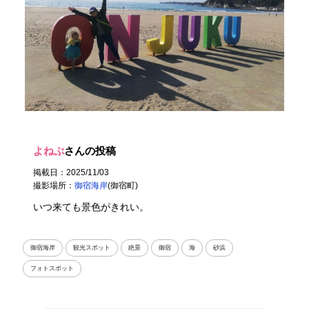
よねぷ
さんの投稿
掲載日：2025/11/03
撮影場所：
御宿海岸
(御宿町)
いつ来ても景色がきれい。
御宿海岸
観光スポット
絶景
御宿
海
砂浜
フォトスポット