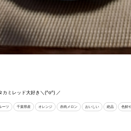
タカミレッド大好き＼(^o^) ／
ルーツ
千葉県産
オレンジ
赤肉メロン
おいしい
絶品
色鮮