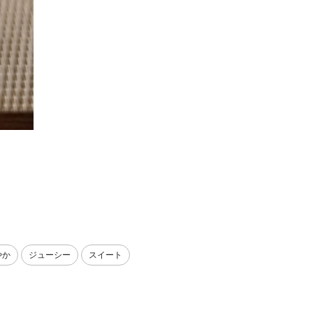
やか
ジューシー
スイート