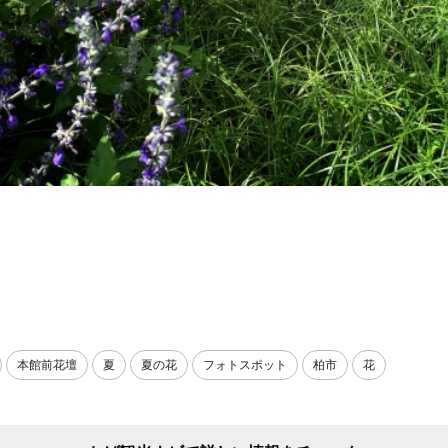
本館前花壇
夏
夏の花
フォトスポット
柏市
花