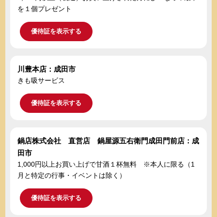
を１個プレゼント
優待証を表示する
川豊本店：成田市
きも吸サービス
優待証を表示する
鍋店株式会社 直営店 鍋屋源五右衛門成田門前店：成
田市
1,000円以上お買い上げで甘酒１杯無料 ※本人に限る（1
月と特定の行事・イベントは除く）
優待証を表示する