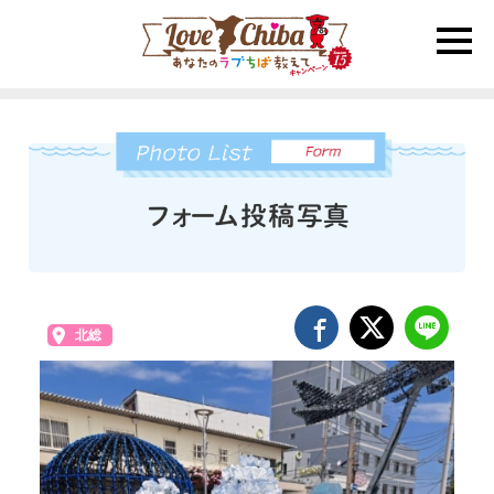
toggle
naviga
北総