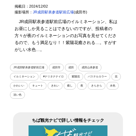
掲載日：2024/12/02
撮影場所：
JR成田駅表参道駅前広場
(成田市)
JR成田駅表参道駅前広場のイルミネーション、私は
お昼にしか見ることはできないのですが、投稿者の
方々が夜のイルミネーションのお写真を見せてくださ
るので、もう満足なり！！紫陽花癒される…。すがす
がしい水色…。
JR成田駅表参道駅前広場
成田市
成田
成田山表参道
イルミネーション
#ナリタナナイロ
紫陽花
パステルカラー
花
かわいい
キュート
きれい
癒し
夜
きらきら
水色
淡い色
ちば観光ナビで詳しい情報をチェック