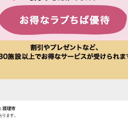
：匝瑳市
あります。