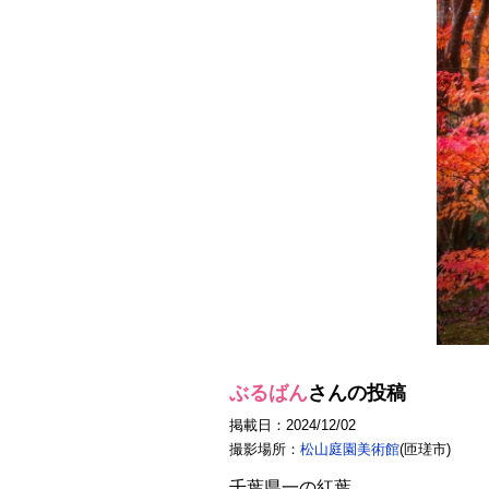
ぶるばん
さんの投稿
掲載日：2024/12/02
撮影場所：
松山庭園美術館
(匝瑳市)
千葉県一の紅葉