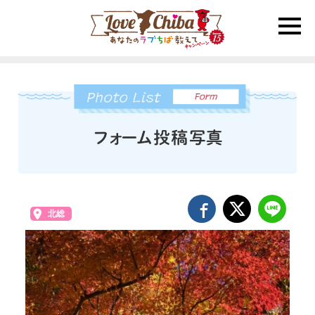
toggle
naviga
北総