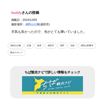
buddy
さんの投稿
掲載日：2024/12/05
撮影場所：
成田山公園
(成田市)
天気も良かったので、光がとても輝いていました。
成田山公園
紅葉
銀杏
成田市
成田
北総
成田山新勝寺
観光スポット
ちば観光ナビで詳しい情報をチェック